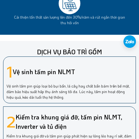
Cải thiện tổn thất sản lượng lên đến 30%/năm và rút ngắn thời gian
thu hồi vốn
DỊCH VỤ BẢO TRÌ GỒM
1
Vệ sinh tấm pin NLMT
Vệ sinh tấm pin giúp loại bỏ bụi bẩn, lá cây hay chất bẩn bám trên bề mặt,
đảm bảo hiệu suất hấp thụ ánh sáng tối đa. Lúc này, tấm pin hoạt động
hiệu quả, kéo dài tuổi thọ hệ thống.
2
Kiểm tra khung giá đỡ, tấm pin NLMT,
Inverter và tủ điện
Kiểm tra khung giá đỡ và tấm pin giúp phát hiện sự lỏng lẻo hay rỉ sét, đảm