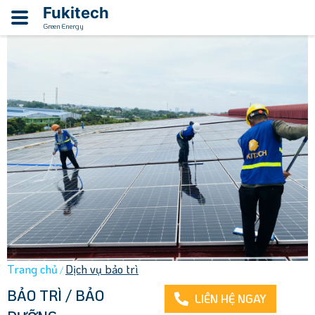
Fukitech
Green Energy
Trang chủ
Dịch vụ bảo trì
/
BẢO TRÌ / BẢO
LIÊN HỆ NGAY