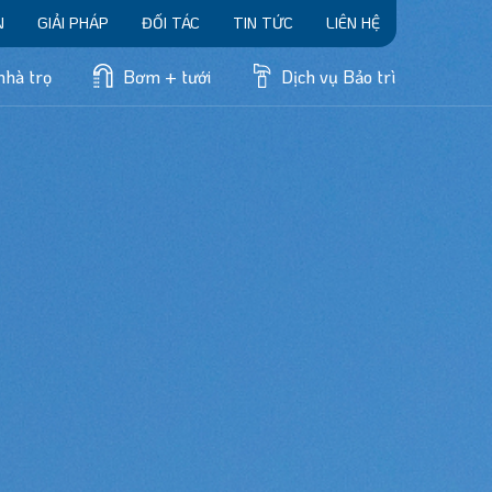
N
GIẢI PHÁP
ĐỐI TÁC
TIN TỨC
LIÊN HỆ
nhà trọ
Bơm + tưới
Dịch vụ Bảo trì